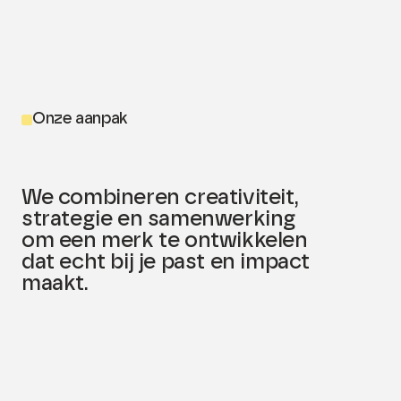
aansluit bij je budget en ambities.
en persoonlijk. We vermijden een grote
bureaustructuur, dure accountmanagers en
hoge overheadkosten. Hierdoor kunnen we
hoogwaardige strategie en design aanbieden
tegen een eerlijk tarief. Je betaalt bij ons voor
inhoud en vakmanschap, niet voor een logge
Onze aanpak
organisatie.
We combineren creativiteit,
strategie en samenwerking
om een merk te ontwikkelen
dat echt bij je past en impact
maakt.
01