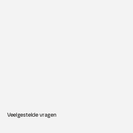
Brand identity
Website design
Visuele storytelling
Veelgestelde vragen